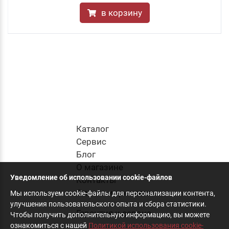
в корзину
Каталог
Cервис
Блог
О магазине
Уведомление об использовании cookie-файлов
Контакты
Оплата и доставка
Мы используем cookie-файлы для персонализации контента,
улучшения пользовательского опыта и сбора статистики.
Гарантия и сервис
Чтобы получить дополнительную информацию, вы можете
ознакомиться с нашей
Политикой использования cookie-