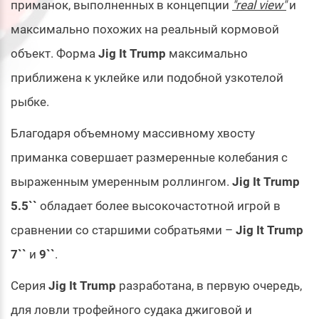
приманок, выполненных в концепции
"real view"
и
максимально похожих на реальный кормовой
объект. Форма
Jig It Trump
максимально
приближена к уклейке или подобной узкотелой
рыбке.
Благодаря объемному массивному хвосту
приманка совершает размеренные колебания с
выраженным умеренным роллингом.
Jig It Trump
5.5``
обладает более высокочастотной игрой в
сравнении со старшими собратьями –
Jig It Trump
7``
и
9``
.
Серия
Jig It Trump
разработана, в первую очередь,
для ловли трофейного судака джиговой и