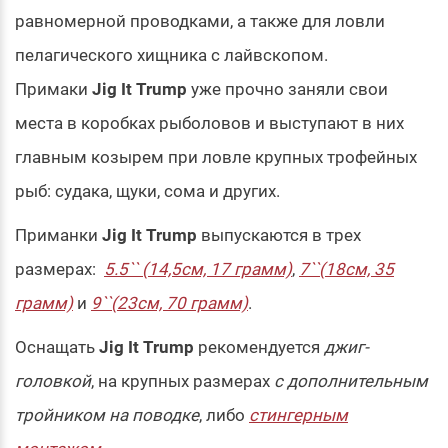
равномерной проводками, а также для ловли
пелагического хищника с лайвскопом.
Примаки
Jig It Trump
уже прочно заняли свои
места в коробках рыболовов и выступают в них
главным козырем при ловле крупных трофейных
рыб: судака, щуки, сома и других.
Приманки
Jig It Trump
выпускаются в трех
размерах:
5.5`` (14,5см, 17 грамм)
,
7``(18см, 35
грамм)
и
9``(23см, 70 грамм)
.
Оснащать
Jig It Trump
рекомендуется
джиг-
головкой
, на крупных размерах
с дополнительным
тройником на поводке
, либо
стингерным