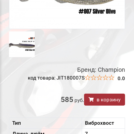
Бренд:
Champion
код товара: JIT180007S
0.0
585
в корзину
руб
.
Тип
Виброхвост
Длина, дюйм
7