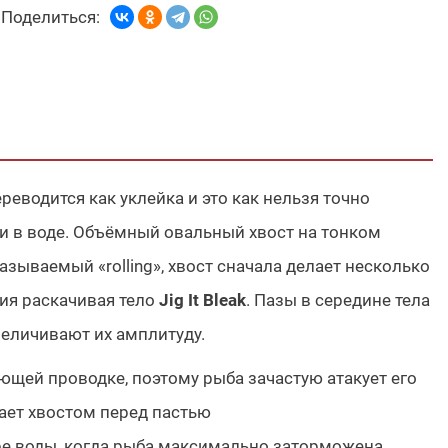
Поделиться:
реводится как уклейка и это как нельзя точно
и в воде. Объёмный овальный хвост на тонком
зываемый «rolling», хвост сначала делает несколько
ния раскачивая тело
Jig It Bleak
. Пазы в середине тела
величивают их амплитуду.
ющей проводке, поэтому рыба зачастую атакует его
хает хвостом перед пастью
е воды, когда рыба максимально заторможена.