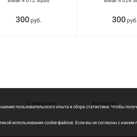
Bleak 4 012 Squid
Bleak 4 024 S
300
300
руб
руб
.
О магазине
Контакты
учшения пользовательского опыта и сбора статистики. Чтобы пол
икой использования cookie-файлов. Если вы не согласны с каким-