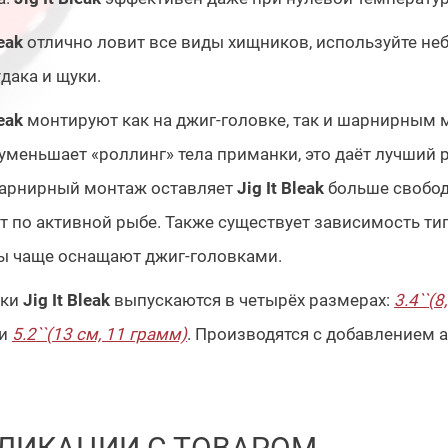
leak
отлично ловит все виды хищников, используйте не
удака и щуки.
leak
монтируют как на джиг-головке, так и шарнирным
уменьшает «роллинг» тела приманки, это даёт лучший 
Шарнирный монтаж оставляет
Jig It Bleak
больше свобод
т по активной рыбе. Также существует зависимость ти
ы чаще оснащают джиг-головками.
ки
Jig It Bleak
выпускаются в четырёх размерах:
3.4``(8
и
5.2``(13 см, 11 грамм)
. Производятся с добавлением 