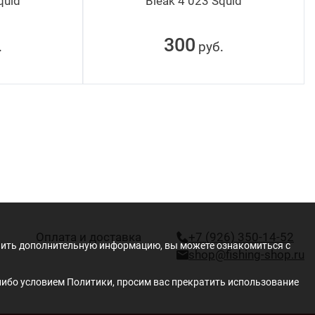
quid
Bleak 4 023 Squid
300
руб
.
.
Оплата и доставка
+7 (926) 350-14-52
учить дополнительную информацию, вы можете ознакомиться с
shop@fishing-shop.ru
либо условием Политики, просим вас прекратить использование