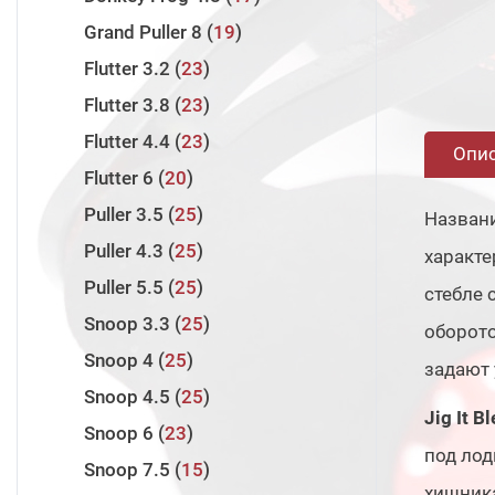
Twin Power 2024
4
Laiquendi
5
Runway SRF
3
Grand Puller 8
19
Twin Power 2020
1
Innovation
14
Runway XR
3
Flutter 3.2
23
Wanderer
8
Assault Jet
3
Flutter 3.8
23
Volga Game
8
Assault Jet Type S
2
Flutter 4.4
23
Опи
Halcyon X
7
Flutter 6
20
Rock'n'Force II
8
Puller 3.5
25
Назван
Zander Game XTM
13
Puller 4.3
25
характе
Evolution 3
10
Puller 5.5
25
стебле 
Zander Game XT
13
Snoop 3.3
25
оборото
Valley Hunter
7
Snoop 4
25
задают 
Pro Force II
11
Snoop 4.5
25
Jig It B
Snoop 6
23
под лод
Snoop 7.5
15
хищник