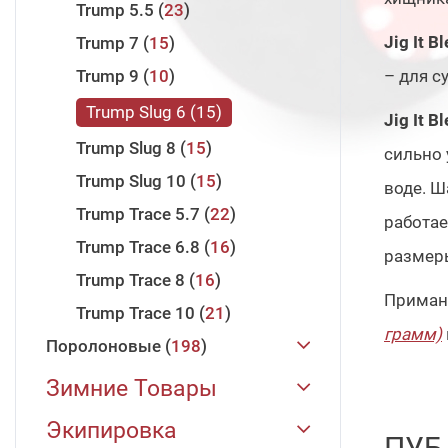
Trump 5.5
23
Jig It B
Trump 7
15
Trump 9
10
– для с
Trump Slug 6
15
Jig It B
Trump Slug 8
15
сильно 
Trump Slug 10
15
воде. 
Trump Trace 5.7
22
работае
Trump Trace 6.8
16
размер
Trump Trace 8
16
Приман
Trump Trace 10
21
грамм)
Поролоновые
198
JIG IT
198
Зимние Товары
Поролоновая Рыбка 88 мм
Зимние Удилища
31
Экипировка
22