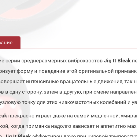
сание
ие серии среднеразмерных виброхвостов
Jig It Bleak
пе
ризует форму и поведение этой оригинальной приманк
совершает интенсивные вращательные движения, так на
в в одну сторону, затем в другую, при смене направле
узловую точку для этих низкочастотных колебаний и у
leak
прекрасно играет даже на самой медленной, умира
кой, когда приманка надолго зависает и аппетитно ма
а.
Jig It Bleak
эффективен даже при нулевой температур