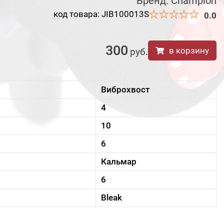
Бренд:
Champion
код товара: JIB100013S
0.0
300
в корзину
руб
.
Виброхвост
4
10
6
Кальмар
6
Bleak