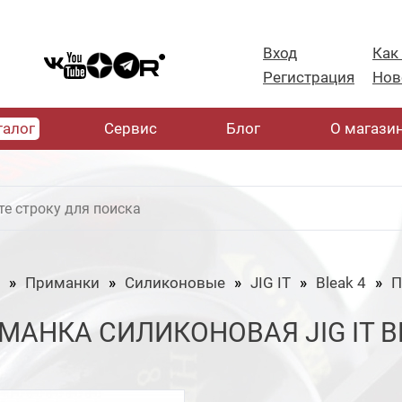
Вход
Как
Регистрация
Нов
талог
Cервис
Блог
О магази
Приманки
Силиконовые
JIG IT
Bleak 4
МАНКА СИЛИКОНОВАЯ JIG IT BL