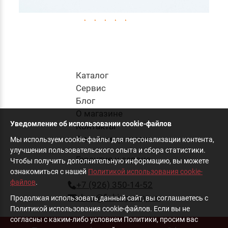
0.0
Приманка Силиконовая Jig It Bleak 3.4 012
Squid
Каталог
270
руб
.
Cервис
Блог
О магазине
в корзину
Уведомление об использовании cookie-файлов
Контакты
Оплата и доставка
Мы используем cookie-файлы для персонализации контента,
улучшения пользовательского опыта и сбора статистики.
Гарантия и сервис
Чтобы получить дополнительную информацию, вы можете
ознакомиться с нашей
Политикой использования cookie-
файлов
.
+7 (926) 350-14-52
shop@fishing-shop.ru
Продолжая использовать данный сайт, вы соглашаетесь с
Политикой использования cookie-файлов. Если вы не
согласны с каким-либо условием Политики, просим вас