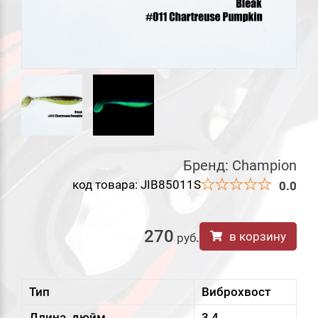
Бренд:
Champion
код товара: JIB85011S
0.0
270
в корзину
руб
.
Тип
Виброхвост
Длина, дюйм
3,4