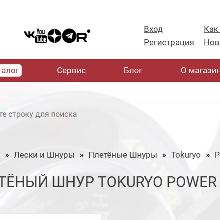
Вход
Как
Регистрация
Нов
талог
Cервис
Блог
О магази
Лески и Шнуры
Плетёные Шнуры
Tokuryo
P
ТЁНЫЙ ШНУР TOKURYO POWER GA