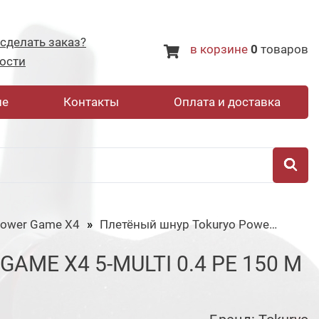
 сделать заказ?
в корзине
0
товаров
ости
не
Контакты
Оплата и доставка
ower Game X4
Плетёный шнур Tokuryo Power Game X4 5-multi 0.4 PE 150 m
ME X4 5-MULTI 0.4 PE 150 M