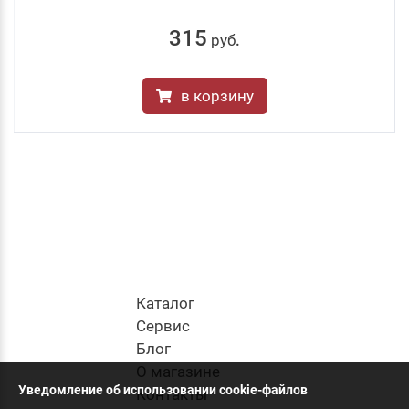
315
руб
.
в корзину
Каталог
Cервис
Блог
О магазине
Уведомление об использовании cookie-файлов
Контакты