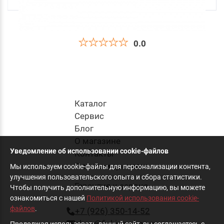
0.0
Приманка Силиконовая Jig It Snoop 4 008
Squid
270
руб
.
Каталог
Cервис
Блог
в корзину
О магазине
Уведомление об использовании cookie-файлов
Контакты
Оплата и доставка
Мы используем cookie-файлы для персонализации контента,
улучшения пользовательского опыта и сбора статистики.
Гарантия и сервис
Чтобы получить дополнительную информацию, вы можете
ознакомиться с нашей
Политикой использования cookie-
файлов
.
+7 (926) 350-14-52
shop@fishing-shop.ru