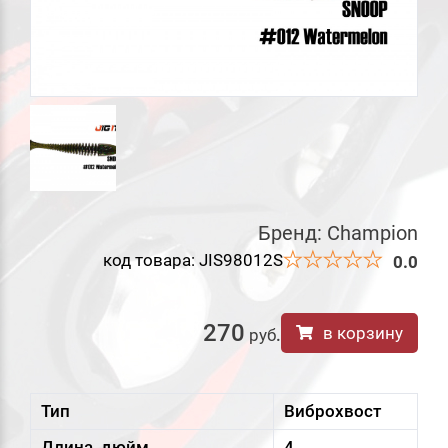
Бренд:
Champion
код товара: JIS98012S
0.0
270
в корзину
руб
.
Тип
Виброхвост
Длина, дюйм
4