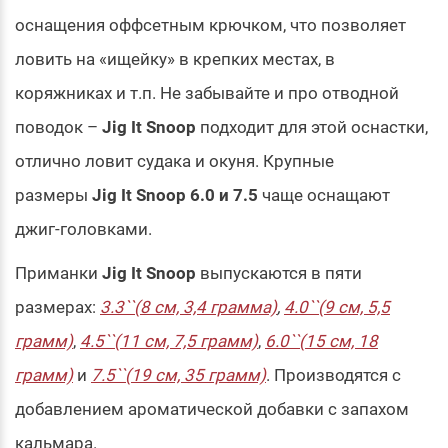
оснащения оффсетным крючком, что позволяет
ловить на «ищейку» в крепких местах, в
коряжниках и т.п. Не забывайте и про отводной
поводок –
Jig It Snoop
подходит для этой оснастки,
отлично ловит судака и окуня. Крупные
размеры
Jig It Snoop 6.0 и 7.5
чаще оснащают
джиг-головками.
Приманки
Jig It Snoop
выпускаются в пяти
размерах:
3.3``(8 см, 3,4 грамма)
,
4.0``(9 см, 5,5
грамм)
,
4.5``(11 см, 7,5 грамм)
,
6.0``(15 см, 18
грамм)
и
7.5``(19 см, 35 грамм)
. Производятся с
добавлением ароматической добавки с запахом
кальмара.