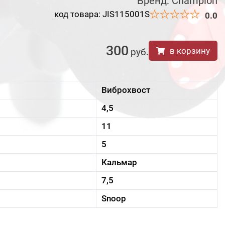
Бренд:
Champion
код товара: JIS115001S
0.0
300
в корзину
руб
.
Виброхвост
4,5
11
5
Кальмар
7,5
Snoop