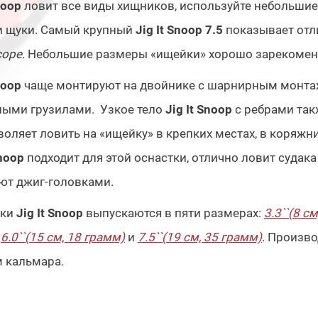
noop
ловит все виды хищников, используйте небольшие 
и щуки. Самый крупный
Jig It Snoop 7.5
показывает отл
cope
. Небольшие размеры «ищейки» хорошо зарекоменд
noop
чаще монтируют на двойнике с шарнирным монта
ными грузилами. Узкое тело
Jig It Snoop
с ребрами та
воляет ловить на «ищейку» в крепких местах, в коряжни
Snoop
подходит для этой оснастки, отлично ловит судак
ют джиг-головками.
ки
Jig It Snoop
выпускаются в пяти размерах:
3.3``(8 с
6.0``(15 см, 18 грамм)
и
7.5``(19 см, 35 грамм)
. Произв
 кальмара.