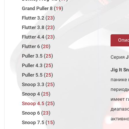
Twin Power 2024
4
Laiquendi
5
Runway SRF
3
Grand Puller 8
19
Twin Power 2020
1
Innovation
14
Runway XR
3
Flutter 3.2
23
Wanderer
8
Assault Jet
3
Flutter 3.8
23
Volga Game
8
Assault Jet Type S
2
Flutter 4.4
23
Опи
Halcyon X
7
Flutter 6
20
Rock'n'Force II
8
Puller 3.5
25
Серия
J
Zander Game XTM
13
Puller 4.3
25
Jig It S
Evolution 3
10
Puller 5.5
25
панике 
Zander Game XT
13
Snoop 3.3
25
периоди
Valley Hunter
7
Snoop 4
25
имеет г
Pro Force II
11
Snoop 4.5
25
диапаз
Snoop 6
23
активн
Snoop 7.5
15