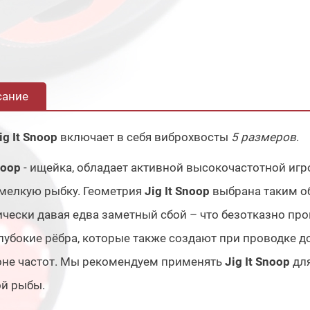
сание
ig It Snoop
включает в себя виброхвосты
5 размеров
.
noop
- ищейка, обладает активной высокочастотной игр
мелкую рыбку. Геометрия
Jig It Snoop
выбрана таким об
чески давая едва заметный сбой – что безотказно про
лубокие рёбра, которые также создают при проводке 
оне частот. Мы рекомендуем применять
Jig It Snoop
дл
ой рыбы.