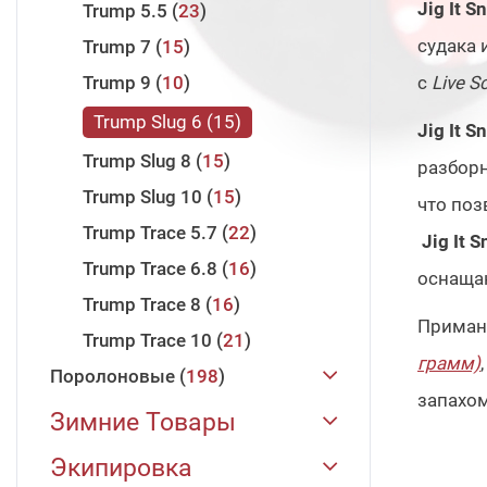
Jig It S
Trump 5.5
23
судака 
Trump 7
15
Trump 9
10
с
Live S
Trump Slug 6
15
Jig It S
Trump Slug 8
15
разбор
Trump Slug 10
15
что поз
Trump Trace 5.7
22
Jig It 
Trump Trace 6.8
16
оснаща
Trump Trace 8
16
Приман
Trump Trace 10
21
грамм)
,
Поролоновые
198
запахом
JIG IT
198
Зимние Товары
Поролоновая Рыбка 88 мм
Зимние Удилища
31
Экипировка
22