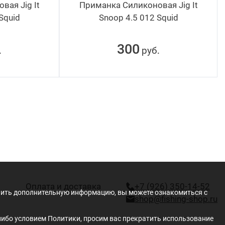
ая Jig It
Приманка Силиконовая Jig It
Squid
Snoop 4.5 012 Squid
300
руб
.
.
Оплата и доставка
+7 (926) 350-14-52
учить дополнительную информацию, вы можете ознакомиться с
shop@fishing-shop.ru
либо условием Политики, просим вас прекратить использование