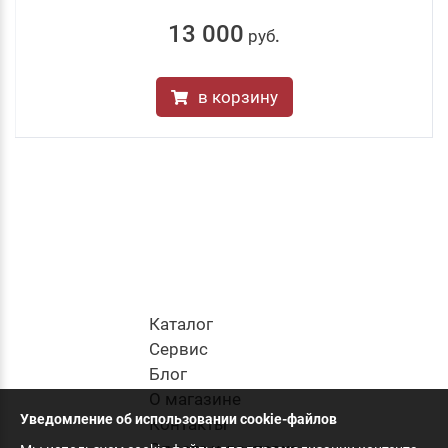
13 000
руб
.
в корзину
Каталог
Cервис
Блог
О магазине
Уведомление об использовании cookie-файлов
Контакты