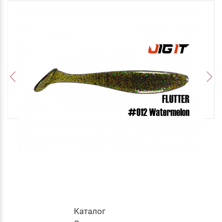
0.0
Приманка Силиконовая Jig It Flutter 4.4 012
Squid
Каталог
315
руб
.