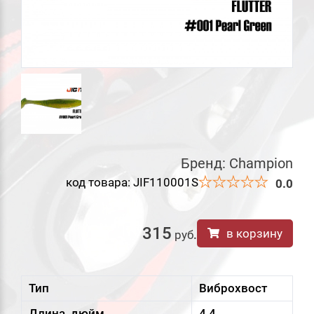
Бренд:
Champion
код товара: JIF110001S
0.0
315
в корзину
руб
.
Тип
Виброхвост
Длина, дюйм
4,4