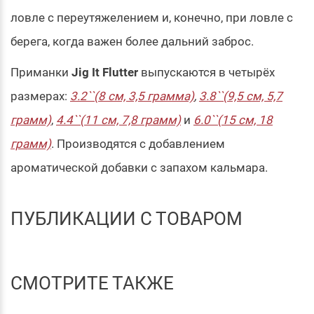
ловле с переутяжелением и, конечно, при ловле с
берега, когда важен более дальний заброс.
Приманки
Jig It Flutter
выпускаются в четырёх
размерах:
3.2``(8 см, 3,5 грамма)
,
3.8``(9,5 см, 5,7
грамм)
,
4.4``(11 см, 7,8 грамм)
и
6.0``(15 см, 18
грамм)
. Производятся с добавлением
ароматической добавки с запахом кальмара.
ПУБЛИКАЦИИ С ТОВАРОМ
СМОТРИТЕ ТАКЖЕ