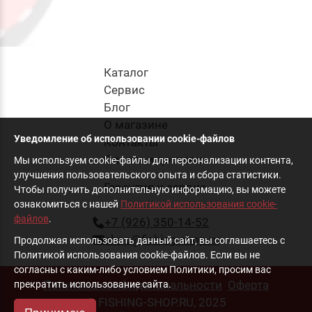
Каталог
Cервис
Блог
О магазине
Уведомление об использовании cookie-файлов
Контакты
Оплата и доставка
Мы используем cookie-файлы для персонализации контента,
улучшения пользовательского опыта и сбора статистики.
Гарантия и сервис
Чтобы получить дополнительную информацию, вы можете
ознакомиться с нашей
Политикой использования cookie-
файлов
.
+7 (926) 350-14-52
shop@fishing-shop.ru
Продолжая использовать данный сайт, вы соглашаетесь с
Политикой использования cookie-файлов. Если вы не
согласны с каким-либо условием Политики, просим вас
Политика конфиденциальности
Оферта
прекратить использование сайта.
© FISHING-SHOP.RU, 2025