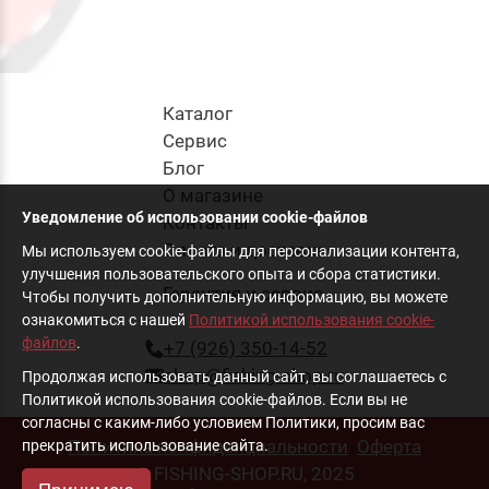
Каталог
Cервис
Блог
О магазине
Уведомление об использовании cookie-файлов
Контакты
Оплата и доставка
Мы используем cookie-файлы для персонализации контента,
улучшения пользовательского опыта и сбора статистики.
Гарантия и сервис
Чтобы получить дополнительную информацию, вы можете
ознакомиться с нашей
Политикой использования cookie-
файлов
.
+7 (926) 350-14-52
shop@fishing-shop.ru
Продолжая использовать данный сайт, вы соглашаетесь с
Политикой использования cookie-файлов. Если вы не
согласны с каким-либо условием Политики, просим вас
Политика конфиденциальности
Оферта
прекратить использование сайта.
© FISHING-SHOP.RU, 2025