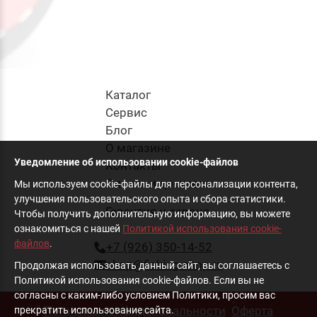
Каталог
Cервис
Блог
О магазине
Уведомление об использовании cookie-файлов
Контакты
Оплата и доставка
Мы используем cookie-файлы для персонализации контента,
улучшения пользовательского опыта и сбора статистики.
Гарантия и сервис
Чтобы получить дополнительную информацию, вы можете
ознакомиться с нашей
Политикой использования cookie-
файлов
.
+7 (926) 350-14-52
shop@fishing-shop.ru
Продолжая использовать данный сайт, вы соглашаетесь с
Политикой использования cookie-файлов. Если вы не
согласны с каким-либо условием Политики, просим вас
Политика конфиденциальности
Оферта
прекратить использование сайта.