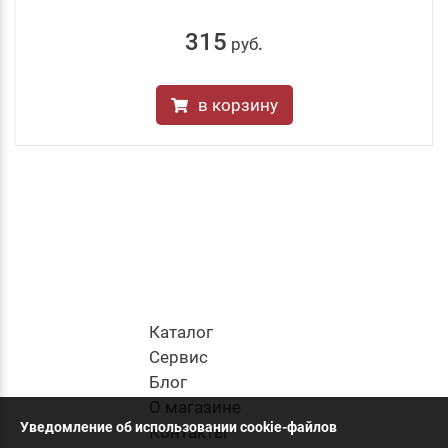
315
руб
.
в корзину
Каталог
Cервис
Блог
О магазине
Уведомление об использовании cookie-файлов
Контакты