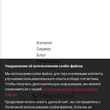
Каталог
Cервис
Блог
О магазине
Уведомление об использовании cookie-файлов
Контакты
Оплата и доставка
Мы используем cookie-файлы для персонализации контента,
улучшения пользовательского опыта и сбора статистики.
Гарантия и сервис
Чтобы получить дополнительную информацию, вы можете
ознакомиться с нашей
Политикой использования cookie-
файлов
.
+7 (926) 350-14-52
shop@fishing-shop.ru
Продолжая использовать данный сайт, вы соглашаетесь с
Политикой использования cookie-файлов. Если вы не