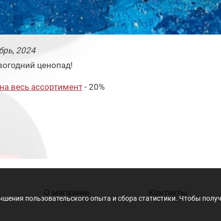
брь
, 2024
вогодний ценопад!
на весь ассортимент
- 20%
О магазине
Контакты
учшения пользовательского опыта и сбора статистики. Чтобы пол