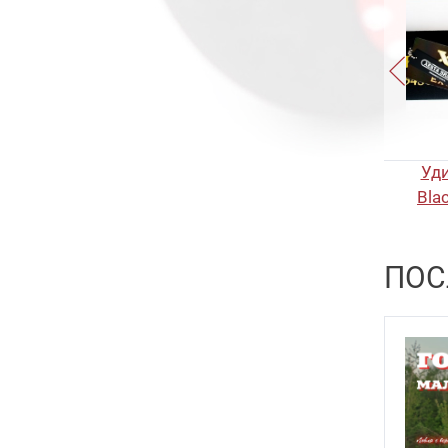
Trump 5.5
23
Slash Wave
10
Trump 7
15
Gyoluck
8
Trump 9
10
Trump Slug 6
15
Trump Slug 8
15
Уд
Trump Slug 10
15
Bla
Trump Trace 5.7
22
Trump Trace 6.8
16
ПОС
Trump Trace 8
16
Trump Trace 10
21