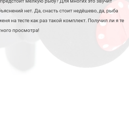
предстоит мелкую рыбу? Для многих это звучит
ъяснений нет. Да, снасть стоит недёшево, да, рыба
меня на тесте как раз такой комплект. Получил ли я те
тного просмотра!