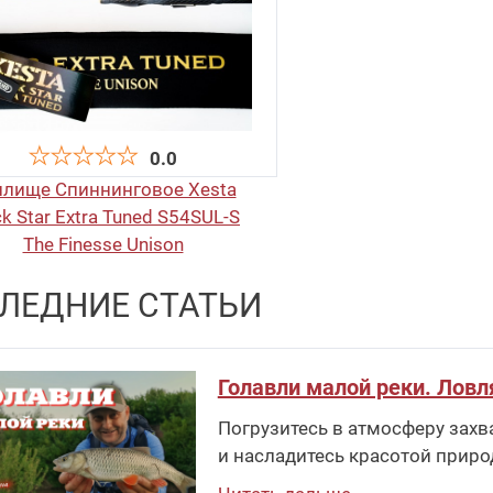
0.0
илище Спиннинговое Xesta
ck Star Extra Tuned S54SUL-S
The Finesse Unison
ЛЕДНИЕ СТАТЬИ
44 380
руб
.
Голавли малой реки. Ловл
Погрузитесь в атмосферу захв
и насладитесь красотой приро