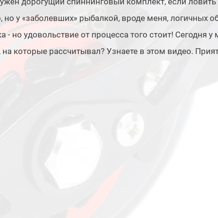
ужен дорогущий спиннинговый комплект, если ловить 
, но у «заболевших» рыбалкой, вроде меня, логичных об
а - но удовольствие от процесса того стоит! Сегодня у 
 на которые рассчитывал? Узнаете в этом видео. Прия