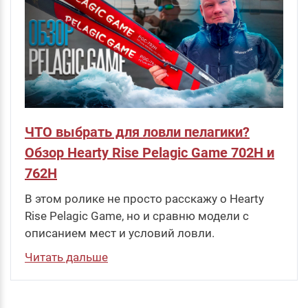
ЧТО выбрать для ловли пелагики?
Обзор Hearty Rise Pelagic Game 702H и
762H
В этом ролике не просто расскажу о Hearty
Rise Pelagic Game, но и сравню модели с
описанием мест и условий ловли.
Читать дальше