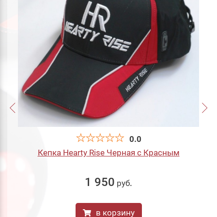
0.0
Кепка Hearty Rise Черная с Красным
1 950
руб
.
в корзину