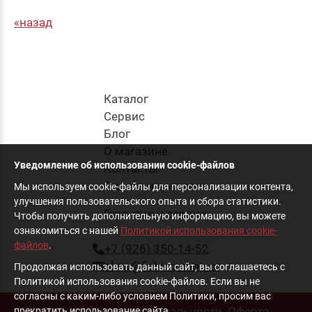
назад
Каталог
Cервис
Блог
О магазине
Уведомление об использовании cookie-файлов
Контакты
Оплата и доставка
Мы используем cookie-файлы для персонализации контента,
улучшения пользовательского опыта и сбора статистики.
Гарантия и сервис
Чтобы получить дополнительную информацию, вы можете
ознакомиться с нашей
Политикой использования cookie-
файлов
.
+7 (926) 350-14-52
shop@fishing-shop.ru
Продолжая использовать данный сайт, вы соглашаетесь с
Политикой использования cookie-файлов. Если вы не
согласны с каким-либо условием Политики, просим вас
Политика конфиденциальности
Оферта
прекратить использование сайта.