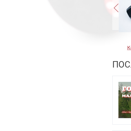
Trump 5.5
23
Slash Wave
10
Trump 7
15
Gyoluck
8
Trump 9
10
Trump Slug 6
15
Trump Slug 8
15
К
Trump Slug 10
15
ПОС
Trump Trace 5.7
22
Trump Trace 6.8
16
Trump Trace 8
16
Trump Trace 10
21