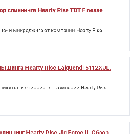
р спиннинга Hearty Rise TDT Finesse
но- и микроджига от компании Hearty Rise
ышинга Hearty Rise Laiquendi 5112XUL.
ликатный спиннинг от компании Hearty Rise.
ннинг Hearty Rise Jig Force II. Обзор