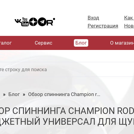
Вход
Как
Регистрация
Нов
талог
Cервис
Блог
О магази
Блог
Обзор спиннинга Champion rods Foreman 7'6 ML 5-21гр. Бюджетный универсал для щуки
ОР СПИННИНГА CHAMPION RODS 
ЖЕТНЫЙ УНИВЕРСАЛ ДЛЯ ЩУ