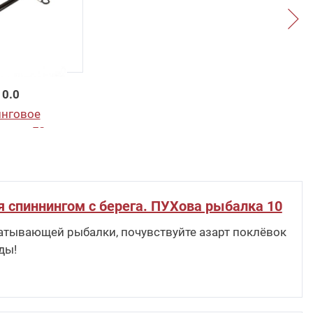
0.0
нговое
eman FS-
б
.
я спиннингом с берега. ПУХова рыбалка 10
атывающей рыбалки, почувствуйте азарт поклёвок
ды!