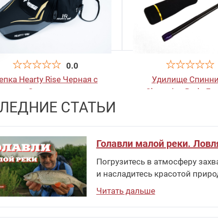
0.0
епка Hearty Rise Черная с
Удилище Спинни
Золотом
Champion Rods For
ЛЕДНИЕ СТАТЬИ
762ML
1 950
руб
.
3 975
ру
Голавли малой реки. Ловл
Погрузитесь в атмосферу захв
и насладитесь красотой приро
Читать дальше