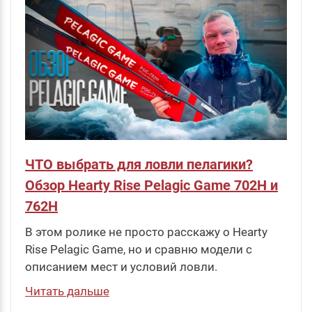
ЧТО выбрать для ловли пелагики?
Обзор Hearty Rise Pelagic Game 702H и
762H
В этом ролике не просто расскажу о Hearty
Rise Pelagic Game, но и сравню модели с
описанием мест и условий ловли.
Читать дальше