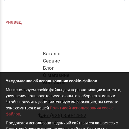
назад
Каталог
Cервис
Блог
О магазине
Уведомление об использовании cookie-файлов
Контакты
Оплата и доставка
Мы используем cookie-файлы для персонализации контента,
улучшения пользовательского опыта и сбора статистики.
Гарантия и сервис
Чтобы получить дополнительную информацию, вы можете
ознакомиться с нашей
Политикой использования cookie-
файлов
.
+7 (926) 350-14-52
shop@fishing-shop.ru
Продолжая использовать данный сайт, вы соглашаетесь с