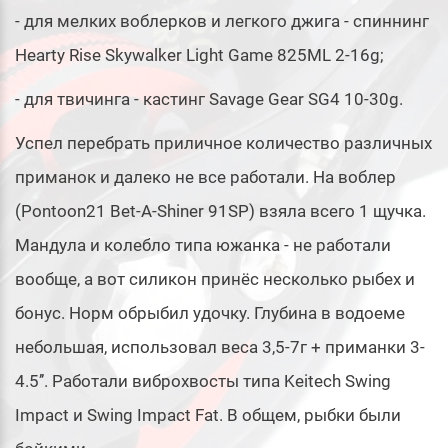
- для мелких воблерков и легкого джига - спиннинг
Hearty Rise Skywalker Light Game 825ML 2-16g;
- для твичинга - кастинг Savage Gear SG4 10-30g.
Успел перебрать приличное количество различных
приманок и далеко не все работали. На воблер
(Pontoon21 Bet-A-Shiner 91SP) взяла всего 1 щучка.
Мандула и колебло типа южанка - не работали
вообще, а вот силикон принёс несколько рыбех и
бонус. Норм обрыбил удочку. Глубина в водоеме
небольшая, использовал веса 3,5-7г + приманки 3-
4.5’’. Работали виброхвосты типа Keitech Swing
Impact и Swing Impact Fat. В общем, рыбки были