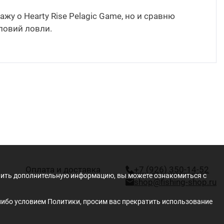
жу о Hearty Rise Pelagic Game, но и сравню
ловий ловли.
Оплата и доставка
+7 (926) 350-14-52
учить дополнительную информацию, вы можете ознакомиться с
shop@fishing-shop.ru
либо условием Политики, просим вас прекратить использование