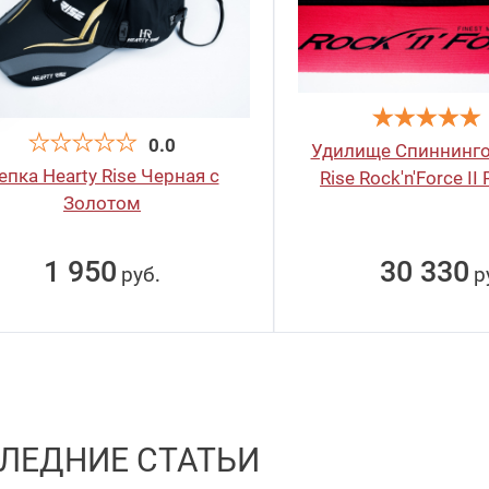
0.0
Удилище Спиннинго
епка Hearty Rise Черная с
Rise Rock'n'Force II
Золотом
30 330
1 950
р
руб
.
ЛЕДНИЕ СТАТЬИ