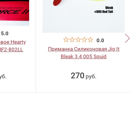
5.0
0.0
вое Hearty
Приманка Силиконовая Jig It
 RF2-802LL
Bleak 3.4 005 Squid
270
уб
руб
.
.