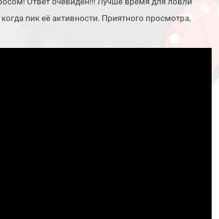
осом! Ответ очевиден!!! Лучше время для ловли
 когда пик её активности. Приятного просмотра,