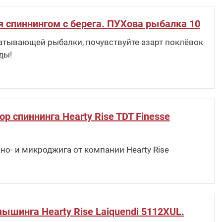
я спиннингом с берега. ПУХова рыбалка 10
атывающей рыбалки, почувствуйте азарт поклёвок
ды!
р спиннинга Hearty Rise TDT Finesse
но- и микроджига от компании Hearty Rise
ышинга Hearty Rise Laiquendi 5112XUL.