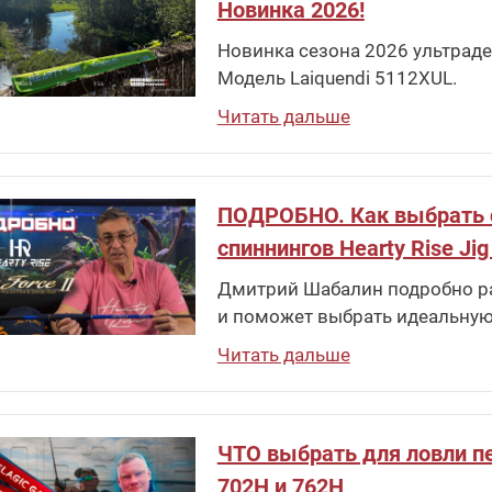
Новинка 2026!
Новинка сезона 2026 ультраде
Модель Laiquendi 5112XUL.
Читать дальше
ПОДРОБНО. Как выбрать спи
спиннингов Hearty Rise Jig
Дмитрий Шабалин подробно рас
и поможет выбрать идеальную
Читать дальше
ЧТО выбрать для ловли пе
702H и 762H