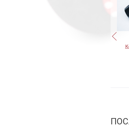
Trump 5.5
23
Slash Wave
10
Trump 7
15
Gyoluck
8
Trump 9
10
Trump Slug 6
15
Trump Slug 8
15
К
Trump Slug 10
15
Trump Trace 5.7
22
Trump Trace 6.8
16
Trump Trace 8
16
Trump Trace 10
21
ПОС