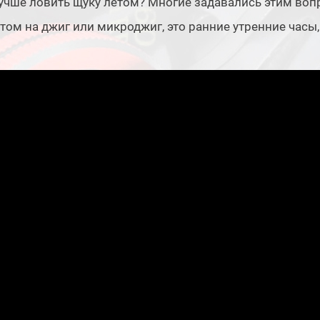
учше ловить щуку летом? Многие задавались этим вопр
том на джиг или микроджиг, это ранние утренние часы,