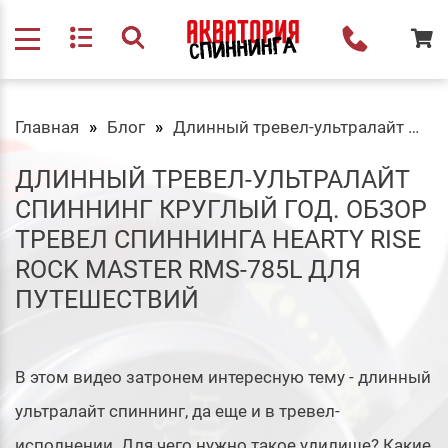
Главная
Блог
Длинный тревел-ультралайт спиннинг круглый год. Обзор тревел спиннинга Hearty Rise Rock Master RMS-785L для путешествий
ДЛИННЫЙ ТРЕВЕЛ-УЛЬТРАЛАЙТ
СПИННИНГ КРУГЛЫЙ ГОД. ОБЗОР
ТРЕВЕЛ СПИННИНГА HEARTY RISE
ROCK MASTER RMS-785L ДЛЯ
ПУТЕШЕСТВИЙ
В этом видео затронем интересную тему - длинный
ультралайт спиннинг, да еще и в тревел-
исполнении. Для чего нужно такое удилище? Какие