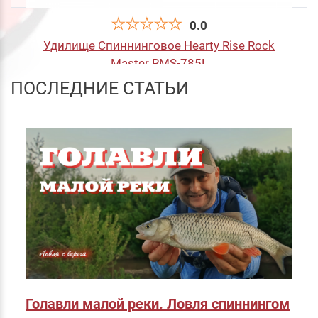
0.0
Удилище Спиннинговое Hearty Rise Rock
Master RMS-785L
ПОСЛЕДНИЕ СТАТЬИ
32 865
руб
.
в корзину
Голавли малой реки. Ловля спиннингом