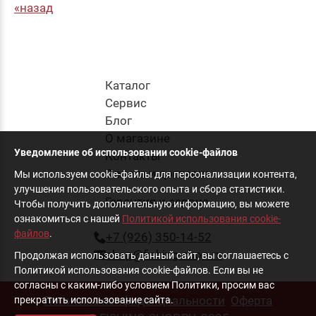
назад
Каталог
Cервис
Блог
О магазине
Уведомление об использовании cookie-файлов
Контакты
Оплата и доставка
Мы используем cookie-файлы для персонализации контента,
улучшения пользовательского опыта и сбора статистики.
Гарантия и сервис
Чтобы получить дополнительную информацию, вы можете
ознакомиться с нашей
Политикой использования cookie-
файлов
.
+7 (926) 350-14-52
shop@fishing-shop.ru
Продолжая использовать данный сайт, вы соглашаетесь с
Политикой использования cookie-файлов. Если вы не
согласны с каким-либо условием Политики, просим вас
Политика конфиденциальности
Оферта
прекратить использование сайта.