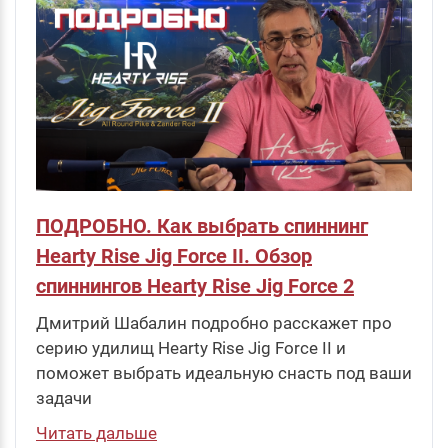
ПОДРОБНО. Как выбрать спиннинг
Hearty Rise Jig Force II. Обзор
спиннингов Hearty Rise Jig Force 2
Дмитрий Шабалин подробно расскажет про
серию удилищ Hearty Rise Jig Force II и
поможет выбрать идеальную снасть под ваши
задачи
Читать дальше