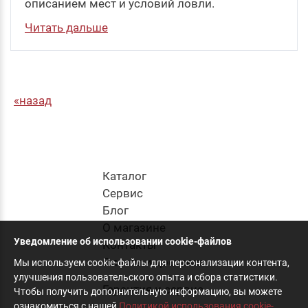
описанием мест и условий ловли.
Читать дальше
назад
Каталог
Cервис
Блог
О магазине
Уведомление об использовании cookie-файлов
Контакты
Оплата и доставка
Мы используем cookie-файлы для персонализации контента,
улучшения пользовательского опыта и сбора статистики.
Гарантия и сервис
Чтобы получить дополнительную информацию, вы можете
ознакомиться с нашей
Политикой использования cookie-