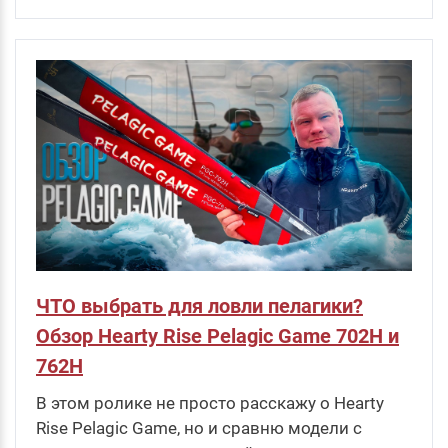
ЧТО выбрать для ловли пелагики?
Обзор Hearty Rise Pelagic Game 702H и
762H
В этом ролике не просто расскажу о Hearty
Rise Pelagic Game, но и сравню модели с