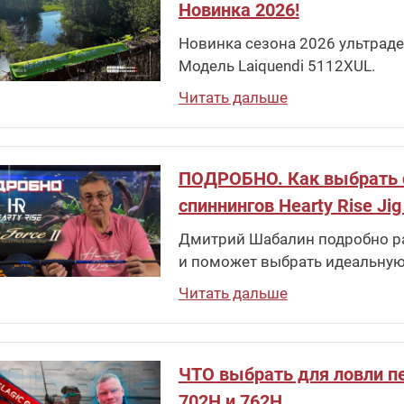
Новинка 2026!
Новинка сезона 2026 ультраде
Модель Laiquendi 5112XUL.
Читать дальше
ПОДРОБНО. Как выбрать спи
спиннингов Hearty Rise Jig
Дмитрий Шабалин подробно рас
и поможет выбрать идеальную
Читать дальше
ЧТО выбрать для ловли пе
702H и 762H