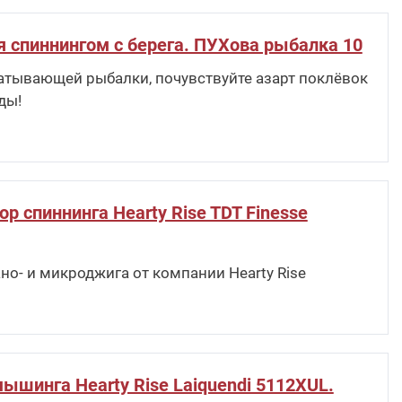
я спиннингом с берега. ПУХова рыбалка 10
атывающей рыбалки, почувствуйте азарт поклёвок
ды!
р спиннинга Hearty Rise TDT Finesse
но- и микроджига от компании Hearty Rise
ышинга Hearty Rise Laiquendi 5112XUL.