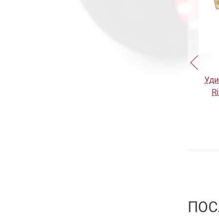
Trump 5.5
23
Slash Wave
10
Trump 7
15
Gyoluck
8
Trump 9
10
Trump Slug 6
15
Trump Slug 8
15
Уди
Trump Slug 10
15
R
Trump Trace 5.7
22
Trump Trace 6.8
16
Trump Trace 8
16
Trump Trace 10
21
ПОС