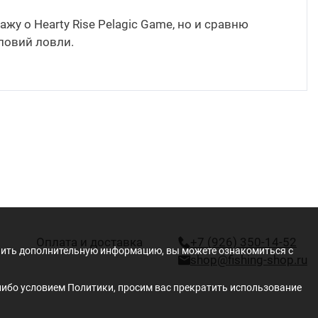
жу о Hearty Rise Pelagic Game, но и сравню
ловий ловли.
Оплата и доставка
+7 (926) 350-14-52
учить дополнительную информацию, вы можете ознакомиться с
shop@fishing-shop.ru
либо условием Политики, просим вас прекратить использование