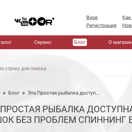
Вход
Как
Регистрация
Нов
талог
Cервис
Блог
О магази
Блог
Эта Простая рыбалка доступна каждому, наловить мешок без проблем Спиннинг в конце лета [Пора ловить]
 ПРОСТАЯ РЫБАЛКА ДОСТУПН
ОК БЕЗ ПРОБЛЕМ СПИННИНГ В