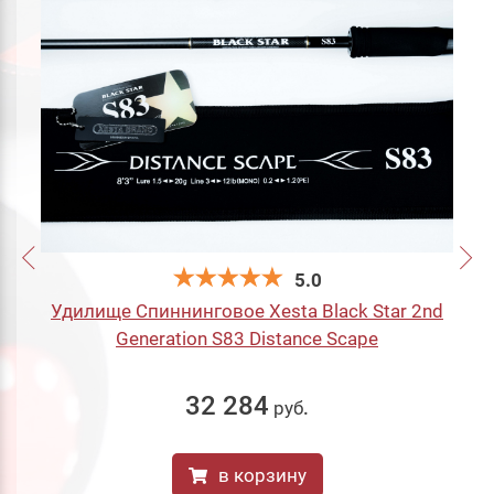
5.0
Удилище Спиннинговое Xesta Black Star 2nd
Generation S83 Distance Scape
32 284
руб
.
в корзину