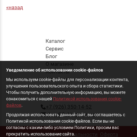
назад
Каталог
Cервис
Блог
О магазине
Уведомление об использовании cookie-файлов
Контакты
Оплата и доставка
Мы используем cookie-файлы для персонализации контента,
улучшения пользовательского опыта и сбора статистики.
Гарантия и сервис
Чтобы получить дополнительную информацию, вы можете
ознакомиться с нашей
Политикой использования cookie-
файлов
.
+7 (926) 350-14-52
shop@fishing-shop.ru
Продолжая использовать данный сайт, вы соглашаетесь с
Политикой использования cookie-файлов. Если вы не
согласны с каким-либо условием Политики, просим вас
Политика конфиденциальности
Оферта
прекратить использование сайта.