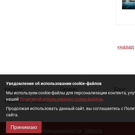
назад
Уведомление об использовании cookie-файлов
Каталог
Cервис
Блог
Мы используем cookie-файлы для персонализации контента, ул
нашей
Политикой использования cookie-файлов
.
Гарантия и сервис
Продолжая использовать данный сайт, вы соглашаетесь с Полит
сайта.
Принимаю
Политика конфиденциальности
Оферта