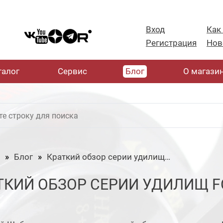
Вход
Как
Регистрация
Нов
талог
Cервис
Блог
О магази
Блог
Краткий обзор серии удилищ FOREMAN от CHAMPION RODS
ТКИЙ ОБЗОР СЕРИИ УДИЛИЩ F