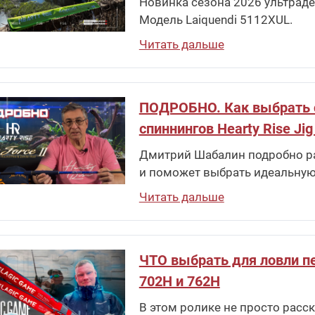
Новинка сезона 2026 ультраде
Модель Laiquendi 5112XUL.
Читать дальше
ПОДРОБНО. Как выбрать спи
спиннингов Hearty Rise Jig
Дмитрий Шабалин подробно рас
и поможет выбрать идеальную
Читать дальше
ЧТО выбрать для ловли пе
702H и 762H
В этом ролике не просто расска