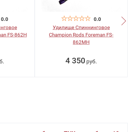
0.0
0.0
нговое
Удилище Спиннинговое
man FS-862H
Champion Rods Foreman FS-
862MH
4 350
б
руб
.
.