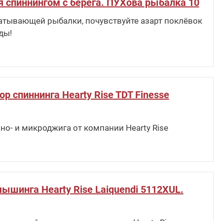
я спиннингом с берега. ПУХова рыбалка 10
атывающей рыбалки, почувствуйте азарт поклёвок
ды!
р спиннинга Hearty Rise TDT Finesse
но- и микроджига от компании Hearty Rise
ышинга Hearty Rise Laiquendi 5112XUL.