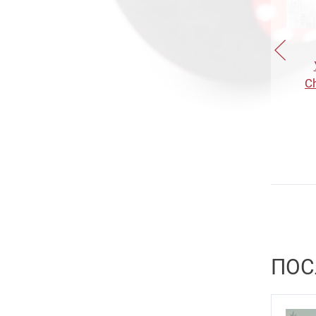
Trump 5.5
23
Slash Wave
10
Trump 7
15
Gyoluck
8
Trump 9
10
Trump Slug 6
15
C
Trump Slug 8
15
Trump Slug 10
15
Trump Trace 5.7
22
Trump Trace 6.8
16
Trump Trace 8
16
Trump Trace 10
21
ПОС