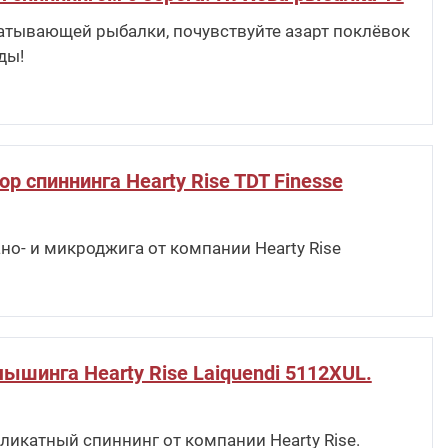
атывающей рыбалки, почувствуйте азарт поклёвок
ды!
р спиннинга Hearty Rise TDT Finesse
но- и микроджига от компании Hearty Rise
ышинга Hearty Rise Laiquendi 5112XUL.
ликатный спиннинг от компании Hearty Rise.