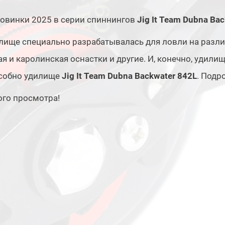
овинки 2025 в серии спиннингов
Jig It Team Dubna Ba
лище специально разрабатывалась для ловли на разли
ая и каролинская оснастки и другие. И, конечно, удилищ
особно удилище
Jig It Team Dubna Backwater 842L
. Подр
ого просмотра!