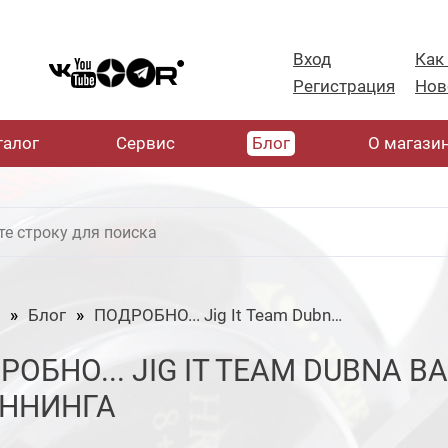
Вход
Как
Регистрация
Нов
талог
Cервис
Блог
О магази
Блог
ПОДРОБНО... Jig It Team Dubna Backwater 842L - обзор спиннинга
РОБНО... JIG IT TEAM DUBNA B
ННИНГА