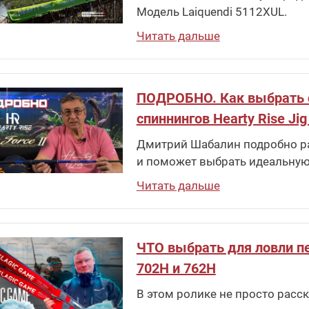
Модель Laiquendi 5112XUL.
Читать дальше
ПОДРОБНО. Как выбрать спи
спиннингов Hearty Rise Jig
Дмитрий Шабалин подробно рас
и поможет выбрать идеальную
Читать дальше
ЧТО выбрать для ловли пе
702H и 762H
В этом ролике не просто расска