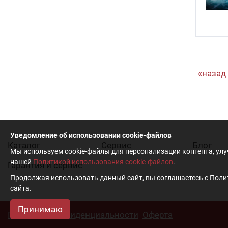
назад
Уведомление об использовании cookie-файлов
Каталог
Cервис
Блог
Мы используем cookie-файлы для персонализации контента, ул
нашей
Политикой использования cookie-файлов
.
Гарантия и сервис
Продолжая использовать данный сайт, вы соглашаетесь с Полит
сайта.
Принимаю
Политика конфиденциальности
Оферта