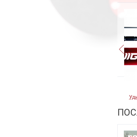
Trump 5.5
23
Slash Wave
10
Trump 7
15
Gyoluck
8
Trump 9
10
Trump Slug 6
15
Trump Slug 8
15
Trump Slug 10
15
Trump Trace 5.7
22
Trump Trace 6.8
16
Trump Trace 8
16
Trump Trace 10
21
Уд
D
ПОС