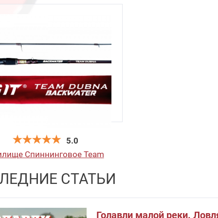
5.0
илище Спиннинговое Team
ubna Backwater TDB-842L
ЛЕДНИЕ СТАТЬИ
Bottom Rig
11 850
руб
.
Голавли малой реки. Ловл