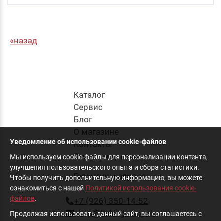
назад
Каталог
Cервис
Блог
О магазине
Уведомление об использовании cookie-файлов
Контакты
Оплата и доставка
Мы используем cookie-файлы для персонализации контента,
улучшения пользовательского опыта и сбора статистики.
Гарантия и сервис
Чтобы получить дополнительную информацию, вы можете
ознакомиться с нашей
Политикой использования cookie-
файлов
.
+7 (926) 350-14-52
shop@fishing-shop.ru
Продолжая использовать данный сайт, вы соглашаетесь с