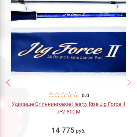
0.0
Удилище Спиннинговое Hearty Rise Jig Force II
JF2-802M
14 775
руб
.