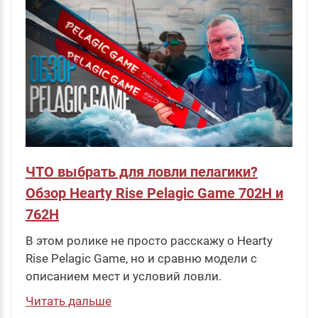
ЧТО выбрать для ловли пелагики?
Обзор Hearty Rise Pelagic Game 702H и
762H
В этом ролике не просто расскажу о Hearty
Rise Pelagic Game, но и сравню модели с
описанием мест и условий ловли.
Читать дальше