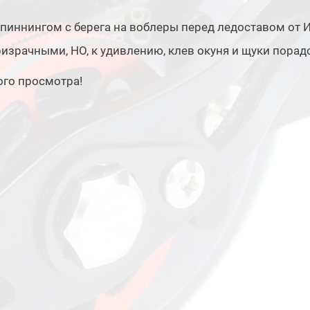
пиннингом с берега на воблеры перед ледоставом от
израчными, НО, к удивлению, клев окуня и щуки порад
ого просмотра!