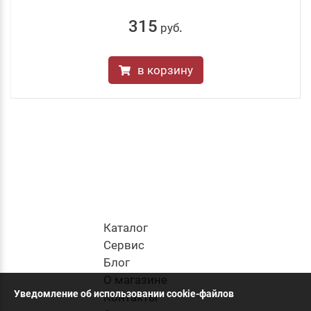
315
руб
.
в корзину
Каталог
Cервис
Блог
О магазине
Уведомление об использовании cookie-файлов
Контакты