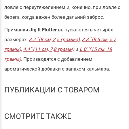
ловле с переутяжелением и, конечно, при ловле с
берега, когда важен более дальний заброс.
Приманки
Jig It Flutter
выпускаются в четырёх
размерах:
3.2``(8 см, 3,5 грамма)
,
3.8``(9,5 см, 5,7
грамм)
,
4.4``(11 см, 7,8 грамм)
и
6.0``(15 см, 18
грамм)
. Производятся с добавлением
ароматической добавки с запахом кальмара.
ПУБЛИКАЦИИ С ТОВАРОМ
СМОТРИТЕ ТАКЖЕ