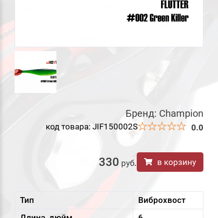
Бренд:
Champion
код товара: JIF150002S
0.0
330
в корзину
руб
.
Тип
Виброхвост
Длина, дюйм
6