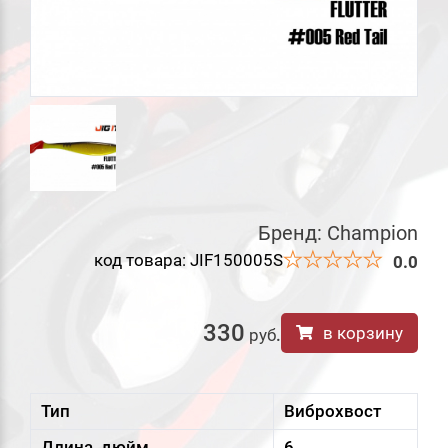
Бренд:
Champion
код товара: JIF150005S
0.0
330
в корзину
руб
.
Тип
Виброхвост
Длина, дюйм
6