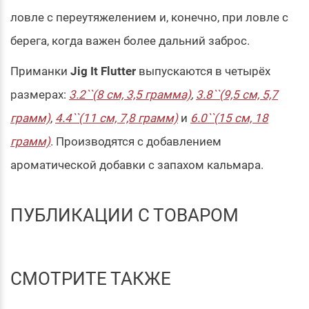
ловле с переутяжелением и, конечно, при ловле с
берега, когда важен более дальний заброс.
Приманки
Jig It Flutter
выпускаются в четырёх
размерах:
3.2``(8 см, 3,5 грамма)
,
3.8``(9,5 см, 5,7
грамм)
,
4.4``(11 см, 7,8 грамм)
и
6.0``(15 см, 18
грамм)
. Производятся с добавлением
ароматической добавки с запахом кальмара.
ПУБЛИКАЦИИ С ТОВАРОМ
СМОТРИТЕ ТАКЖЕ