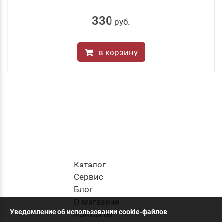
330
руб
.
в корзину
Каталог
Cервис
Блог
О магазине
Уведомление об использовании cookie-файлов
Контакты