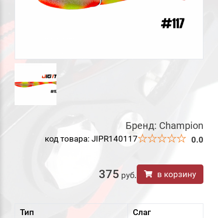
Бренд:
Champion
код товара: JIPR140117
0.0
375
в корзину
руб
.
Тип
Слаг