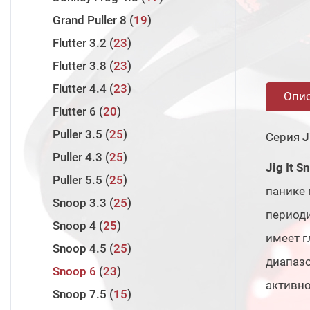
Twin Power 2024
4
Laiquendi
5
Runway SRF
3
Grand Puller 8
19
Twin Power 2020
1
Innovation
14
Runway XR
3
Flutter 3.2
23
Wanderer
8
Assault Jet
3
Flutter 3.8
23
Volga Game
8
Assault Jet Type S
2
Flutter 4.4
23
Опи
Halcyon X
7
Flutter 6
20
Rock'n'Force II
8
Puller 3.5
25
Серия
J
Zander Game XTM
13
Puller 4.3
25
Jig It S
Evolution 3
10
Puller 5.5
25
панике 
Zander Game XT
13
Snoop 3.3
25
периоди
Valley Hunter
7
Snoop 4
25
имеет г
Pro Force II
11
Snoop 4.5
25
диапаз
Snoop 6
23
активн
Snoop 7.5
15