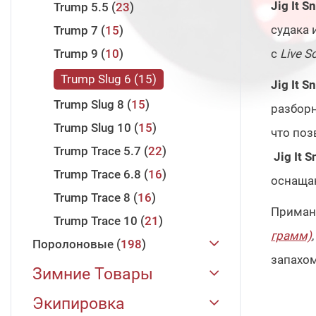
Jig It S
Trump 5.5
23
судака 
Trump 7
15
Trump 9
10
с
Live S
Trump Slug 6
15
Jig It S
Trump Slug 8
15
разбор
Trump Slug 10
15
что поз
Trump Trace 5.7
22
Jig It 
Trump Trace 6.8
16
оснаща
Trump Trace 8
16
Приман
Trump Trace 10
21
грамм)
,
Поролоновые
198
запахом
JIG IT
198
Зимние Товары
Поролоновая Рыбка 88 мм
Зимние Удилища
31
Экипировка
22