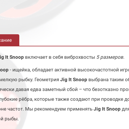
сание
ig It Snoop
включает в себя виброхвосты
5 размеров
.
noop
- ищейка, обладает активной высокочастотной игр
мелкую рыбку. Геометрия
Jig It Snoop
выбрана таким об
чески давая едва заметный сбой – что безотказно про
лубокие рёбра, которые также создают при проводке 
оне частот. Мы рекомендуем применять
Jig It Snoop
дл
ой рыбы.