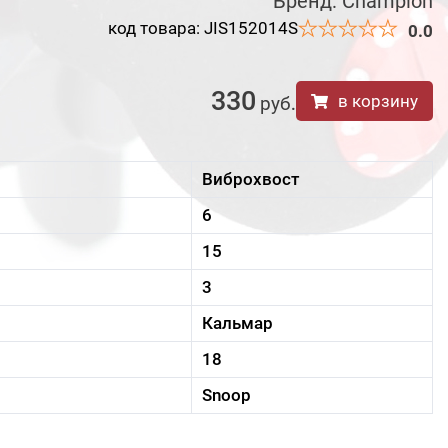
Бренд:
Champion
код товара: JIS152014S
0.0
330
в корзину
руб
.
Виброхвост
6
15
3
Кальмар
18
Snoop