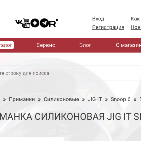
Вход
Как
Регистрация
Нов
талог
Cервис
Блог
О магази
Приманки
Силиконовые
JIG IT
Snoop 6
МАНКА СИЛИКОНОВАЯ JIG IT SN