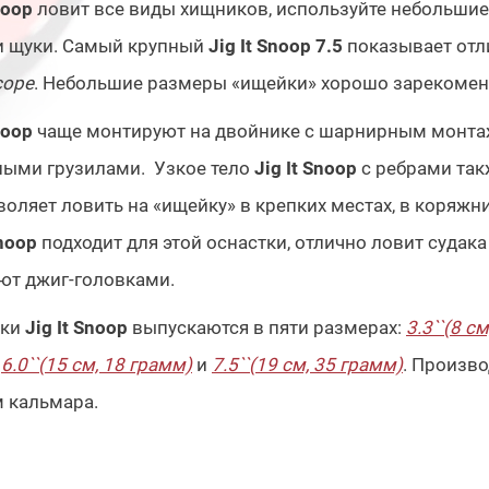
noop
ловит все виды хищников, используйте небольшие 
и щуки. Самый крупный
Jig It Snoop 7.5
показывает отл
cope
. Небольшие размеры «ищейки» хорошо зарекоменд
noop
чаще монтируют на двойнике с шарнирным монта
ными грузилами. Узкое тело
Jig It Snoop
с ребрами та
воляет ловить на «ищейку» в крепких местах, в коряжни
Snoop
подходит для этой оснастки, отлично ловит судак
ют джиг-головками.
ки
Jig It Snoop
выпускаются в пяти размерах:
3.3``(8 с
6.0``(15 см, 18 грамм)
и
7.5``(19 см, 35 грамм)
. Произв
 кальмара.