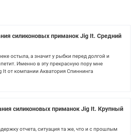
ния силиконовых приманок Jig It. Средний
реке остыла, а значит у рыбки перед долгой и
петит. Именно в эту прекрасную пору мне
g It от компании Акватория Cпиннинга
ания силиконовых приманок Jig It. Крупный
держку отчета, ситуация та же, что и с прошлым