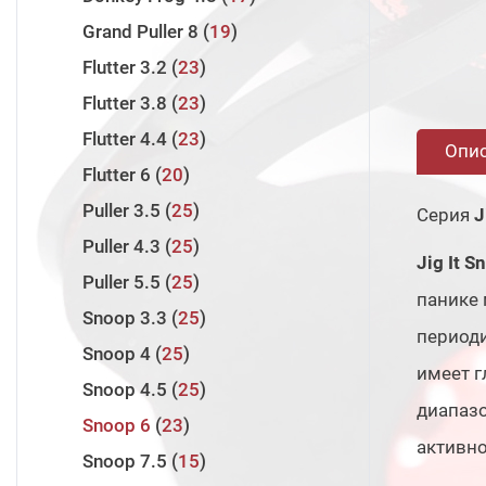
Twin Power 2024
4
Laiquendi
5
Runway SRF
3
Grand Puller 8
19
Twin Power 2020
1
Innovation
14
Runway XR
3
Flutter 3.2
23
Wanderer
8
Assault Jet
3
Flutter 3.8
23
Volga Game
8
Assault Jet Type S
2
Flutter 4.4
23
Опи
Halcyon X
7
Flutter 6
20
Rock'n'Force II
8
Puller 3.5
25
Серия
J
Zander Game XTM
13
Puller 4.3
25
Jig It S
Evolution 3
10
Puller 5.5
25
панике 
Zander Game XT
13
Snoop 3.3
25
периоди
Valley Hunter
7
Snoop 4
25
имеет г
Pro Force II
11
Snoop 4.5
25
диапаз
Snoop 6
23
активн
Snoop 7.5
15