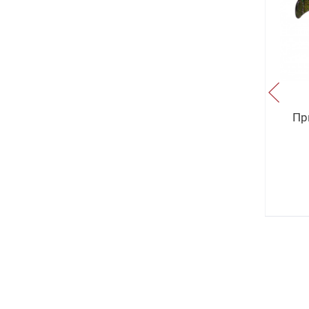
0.0
Приманка Силиконовая Jig It
g It
Пр
Snoop 6 003 Squid
330
руб
.