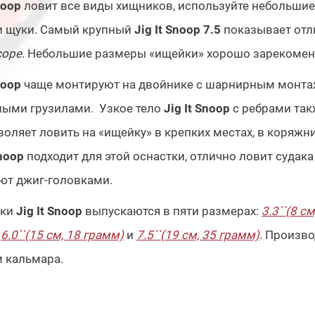
noop
ловит все виды хищников, используйте небольшие 
и щуки. Самый крупный
Jig It Snoop 7.5
показывает отл
cope
. Небольшие размеры «ищейки» хорошо зарекоменд
noop
чаще монтируют на двойнике с шарнирным монта
ными грузилами. Узкое тело
Jig It Snoop
с ребрами та
воляет ловить на «ищейку» в крепких местах, в коряжни
Snoop
подходит для этой оснастки, отлично ловит судак
ют джиг-головками.
ки
Jig It Snoop
выпускаются в пяти размерах:
3.3``(8 с
6.0``(15 см, 18 грамм)
и
7.5``(19 см, 35 грамм)
. Произв
 кальмара.