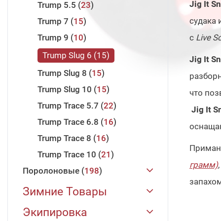
Jig It S
Trump 5.5
23
судака 
Trump 7
15
Trump 9
10
с
Live S
Trump Slug 6
15
Jig It S
Trump Slug 8
15
разбор
Trump Slug 10
15
что поз
Trump Trace 5.7
22
Jig It 
Trump Trace 6.8
16
оснаща
Trump Trace 8
16
Приман
Trump Trace 10
21
грамм)
,
Поролоновые
198
запахом
JIG IT
198
Зимние Товары
Поролоновая Рыбка 88 мм
Зимние Удилища
31
Экипировка
22