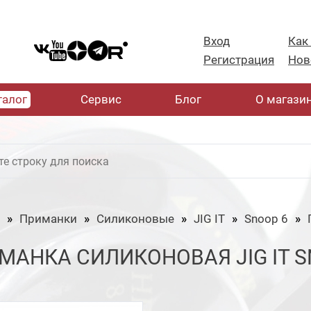
Вход
Как
Регистрация
Нов
талог
Cервис
Блог
О магази
Приманки
Силиконовые
JIG IT
Snoop 6
МАНКА СИЛИКОНОВАЯ JIG IT SN