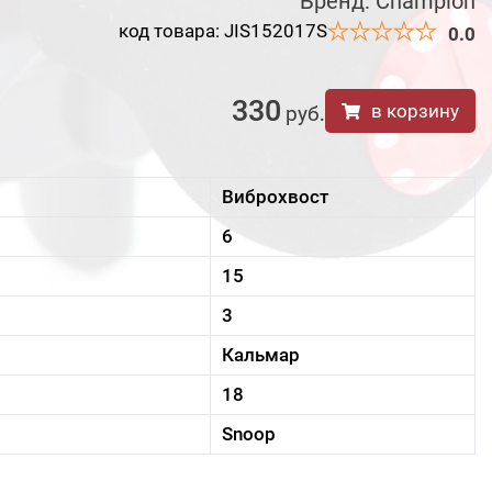
Бренд:
Champion
код товара: JIS152017S
0.0
330
в корзину
руб
.
Виброхвост
6
15
3
Кальмар
18
Snoop