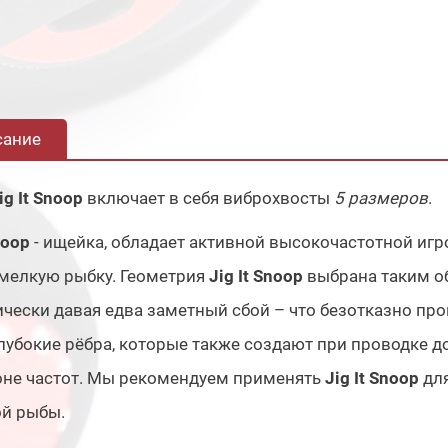
сание
ig It Snoop
включает в себя виброхвосты
5 размеров
.
noop
- ищейка, обладает активной высокочастотной игр
мелкую рыбку. Геометрия
Jig It Snoop
выбрана таким об
чески давая едва заметный сбой – что безотказно про
лубокие рёбра, которые также создают при проводке 
оне частот. Мы рекомендуем применять
Jig It Snoop
дл
ой рыбы.