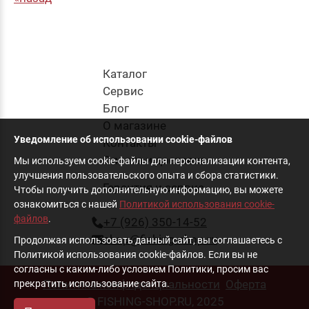
Каталог
Cервис
Блог
О магазине
Уведомление об использовании cookie-файлов
Контакты
Оплата и доставка
Мы используем cookie-файлы для персонализации контента,
улучшения пользовательского опыта и сбора статистики.
Гарантия и сервис
Чтобы получить дополнительную информацию, вы можете
ознакомиться с нашей
Политикой использования cookie-
файлов
.
+7 (926) 350-14-52
shop@fishing-shop.ru
Продолжая использовать данный сайт, вы соглашаетесь с
Политикой использования cookie-файлов. Если вы не
согласны с каким-либо условием Политики, просим вас
Политика конфиденциальности
Оферта
прекратить использование сайта.
© FISHING-SHOP.RU, 2025