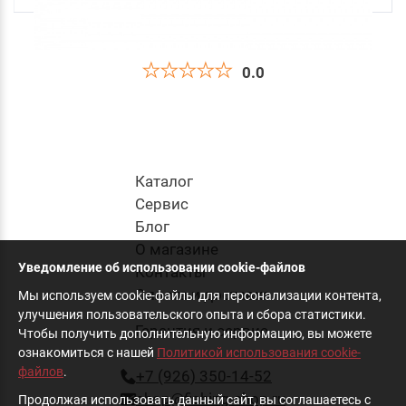
0.0
Приманка Силиконовая Jig It Flutter 3.2 001
Squid
270
руб
.
Каталог
Cервис
Блог
в корзину
О магазине
Уведомление об использовании cookie-файлов
Контакты
Оплата и доставка
Мы используем cookie-файлы для персонализации контента,
улучшения пользовательского опыта и сбора статистики.
Гарантия и сервис
Чтобы получить дополнительную информацию, вы можете
ознакомиться с нашей
Политикой использования cookie-
файлов
.
+7 (926) 350-14-52
shop@fishing-shop.ru
Продолжая использовать данный сайт, вы соглашаетесь с