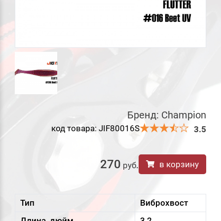
Бренд:
Champion
код товара: JIF80016S
3.5
270
в корзину
руб
.
Тип
Виброхвост
Длина, дюйм
3,2