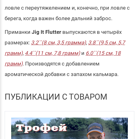
ловле с переутяжелением и, конечно, при ловле с
берега, когда важен более дальний заброс.
Приманки
Jig It Flutter
выпускаются в четырёх
размерах:
3.2``(8 см, 3,5 грамма)
,
3.8``(9,5 см, 5,7
грамм)
,
4.4``(11 см, 7,8 грамм)
и
6.0``(15 см, 18
грамм)
. Производятся с добавлением
ароматической добавки с запахом кальмара.
ПУБЛИКАЦИИ С ТОВАРОМ