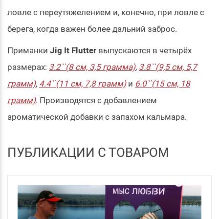
ловле с переутяжелением и, конечно, при ловле с
берега, когда важен более дальний заброс.
Приманки
Jig It Flutter
выпускаются в четырёх
размерах:
3.2``(8 см, 3,5 грамма)
,
3.8``(9,5 см, 5,7
грамм)
,
4.4``(11 см, 7,8 грамм)
и
6.0``(15 см, 18
грамм)
. Производятся с добавлением
ароматической добавки с запахом кальмара.
ПУБЛИКАЦИИ С ТОВАРОМ