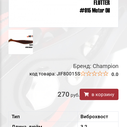
Бренд:
Champion
код товара: JIF80015S
0.0
270
в корзину
руб
.
Тип
Виброхвост
Длина, дюйм
3,2