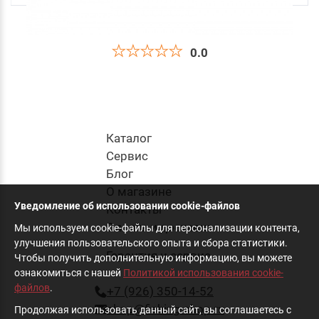
0.0
Приманка Силиконовая Jig It Flutter 3.2 001
Squid
270
руб
.
Каталог
Cервис
Блог
в корзину
О магазине
Уведомление об использовании cookie-файлов
Контакты
Оплата и доставка
Мы используем cookie-файлы для персонализации контента,
улучшения пользовательского опыта и сбора статистики.
Гарантия и сервис
Чтобы получить дополнительную информацию, вы можете
ознакомиться с нашей
Политикой использования cookie-
файлов
.
+7 (926) 350-14-52
shop@fishing-shop.ru
Продолжая использовать данный сайт, вы соглашаетесь с