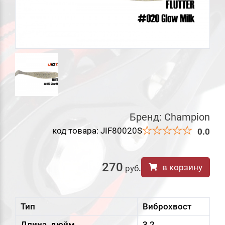
Бренд:
Champion
код товара: JIF80020S
0.0
270
в корзину
руб
.
Тип
Виброхвост
Длина, дюйм
3,2