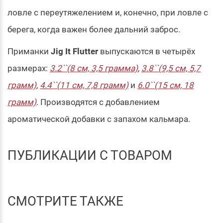
ловле с переутяжелением и, конечно, при ловле с
берега, когда важен более дальний заброс.
Приманки
Jig It Flutter
выпускаются в четырёх
размерах:
3.2``(8 см, 3,5 грамма)
,
3.8``(9,5 см, 5,7
грамм)
,
4.4``(11 см, 7,8 грамм)
и
6.0``(15 см, 18
грамм)
. Производятся с добавлением
ароматической добавки с запахом кальмара.
ПУБЛИКАЦИИ С ТОВАРОМ
СМОТРИТЕ ТАКЖЕ