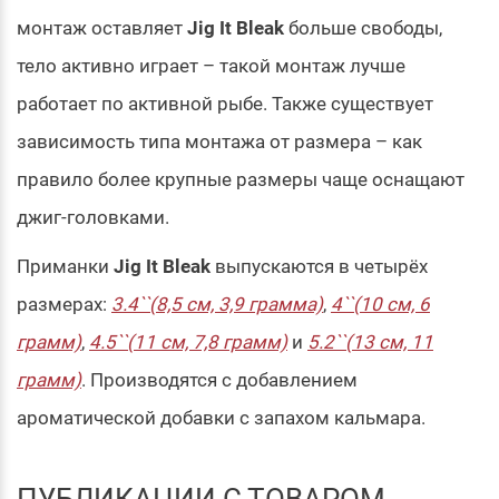
монтаж оставляет
Jig It Bleak
больше свободы,
тело активно играет – такой монтаж лучше
работает по активной рыбе. Также существует
зависимость типа монтажа от размера – как
правило более крупные размеры чаще оснащают
джиг-головками.
Приманки
Jig It Bleak
выпускаются в четырёх
размерах:
3.4``(8,5 см, 3,9 грамма)
,
4``(10 см, 6
грамм)
,
4.5``(11 см, 7,8 грамм)
и
5.2``(13 см, 11
грамм)
. Производятся с добавлением
ароматической добавки с запахом кальмара.
ПУБЛИКАЦИИ С ТОВАРОМ