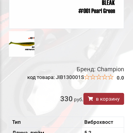
Бренд:
Champion
код товара: JIB130001S
0.0
330
в корзину
руб
.
Тип
Виброхвост
Длина, дюйм
5,2