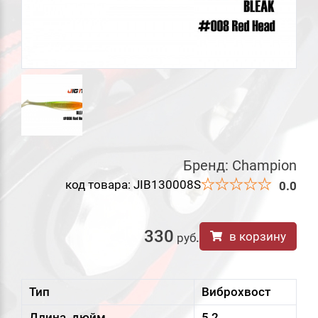
Бренд:
Champion
код товара: JIB130008S
0.0
330
в корзину
руб
.
Тип
Виброхвост
Длина, дюйм
5,2