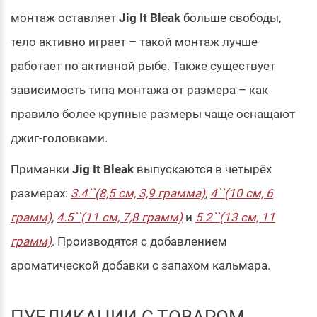
монтаж оставляет
Jig It Bleak
больше свободы,
тело активно играет – такой монтаж лучше
работает по активной рыбе. Также существует
зависимость типа монтажа от размера – как
правило более крупные размеры чаще оснащают
джиг-головками.
Приманки
Jig It Bleak
выпускаются в четырёх
размерах:
3.4``(8,5 см, 3,9 грамма)
,
4``(10 см, 6
грамм)
,
4.5``(11 см, 7,8 грамм)
и
5.2``(13 см, 11
грамм)
. Производятся с добавлением
ароматической добавки с запахом кальмара.
ПУБЛИКАЦИИ С ТОВАРОМ