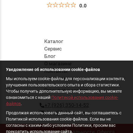
0.0
Приманка Силиконовая Jig It Bleak 5.2 001
Squid
330
руб
.
Каталог
Cервис
Блог
в корзину
О магазине
Уведомление об использовании cookie-файлов
Контакты
Оплата и доставка
Мы используем cookie-файлы для персонализации контента,
улучшения пользовательского опыта и сбора статистики.
Гарантия и сервис
Чтобы получить дополнительную информацию, вы можете
ознакомиться с нашей
Политикой использования cookie-
файлов
.
+7 (926) 350-14-52
shop@fishing-shop.ru
Продолжая использовать данный сайт, вы соглашаетесь с
Политикой использования cookie-файлов. Если вы не
согласны с каким-либо условием Политики, просим вас
Политика конфиденциальности
Оферта
прекратить использование сайта.