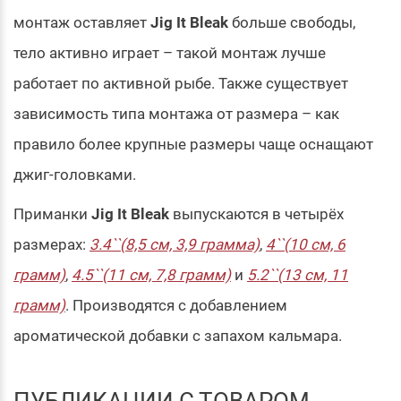
монтаж оставляет
Jig It Bleak
больше свободы,
тело активно играет – такой монтаж лучше
работает по активной рыбе. Также существует
зависимость типа монтажа от размера – как
правило более крупные размеры чаще оснащают
джиг-головками.
Приманки
Jig It Bleak
выпускаются в четырёх
размерах:
3.4``(8,5 см, 3,9 грамма)
,
4``(10 см, 6
грамм)
,
4.5``(11 см, 7,8 грамм)
и
5.2``(13 см, 11
грамм)
. Производятся с добавлением
ароматической добавки с запахом кальмара.
ПУБЛИКАЦИИ С ТОВАРОМ