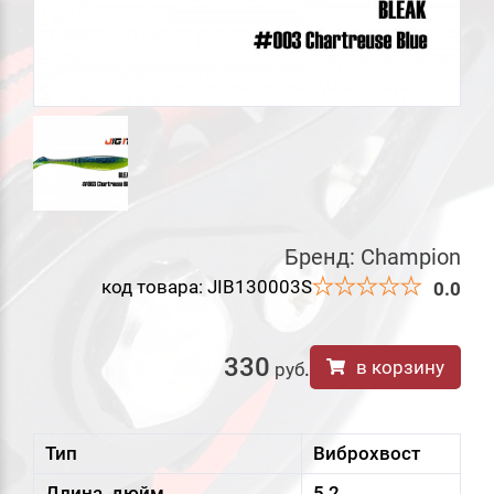
Бренд:
Champion
код товара: JIB130003S
0.0
330
в корзину
руб
.
Тип
Виброхвост
Длина, дюйм
5,2