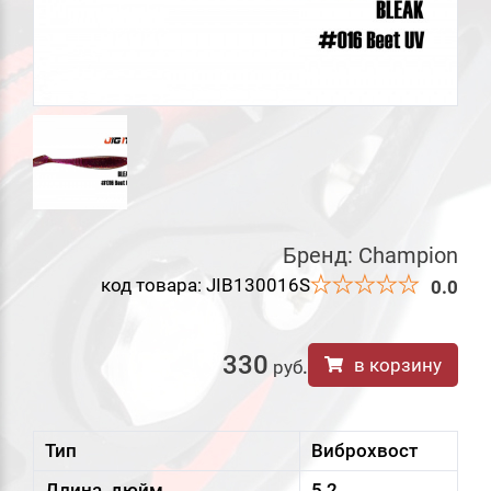
Бренд:
Champion
код товара: JIB130016S
0.0
330
в корзину
руб
.
Тип
Виброхвост
Длина, дюйм
5,2