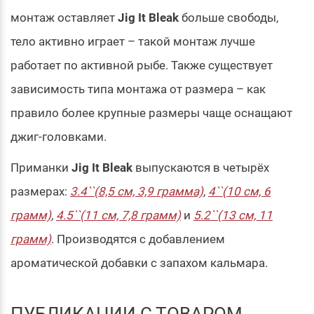
монтаж оставляет
Jig It Bleak
больше свободы,
тело активно играет – такой монтаж лучше
работает по активной рыбе. Также существует
зависимость типа монтажа от размера – как
правило более крупные размеры чаще оснащают
джиг-головками.
Приманки
Jig It Bleak
выпускаются в четырёх
размерах:
3.4``(8,5 см, 3,9 грамма)
,
4``(10 см, 6
грамм)
,
4.5``(11 см, 7,8 грамм)
и
5.2``(13 см, 11
грамм)
. Производятся с добавлением
ароматической добавки с запахом кальмара.
ПУБЛИКАЦИИ С ТОВАРОМ