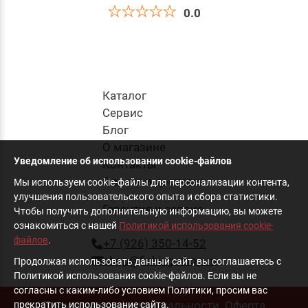
0.0
Приманка Силиконовая Jig It Bleak 5.2 001
Squid
330
руб
.
Каталог
Cервис
Блог
в корзину
О магазине
Уведомление об использовании cookie-файлов
Контакты
Оплата и доставка
Мы используем cookie-файлы для персонализации контента,
улучшения пользовательского опыта и сбора статистики.
Гарантия и сервис
Чтобы получить дополнительную информацию, вы можете
ознакомиться с нашей
Политикой использования cookie-
файлов
.
+7 (926) 350-14-52
shop@fishing-shop.ru
Продолжая использовать данный сайт, вы соглашаетесь с
Политикой использования cookie-файлов. Если вы не
согласны с каким-либо условием Политики, просим вас
Политика конфиденциальности
Оферта
прекратить использование сайта.